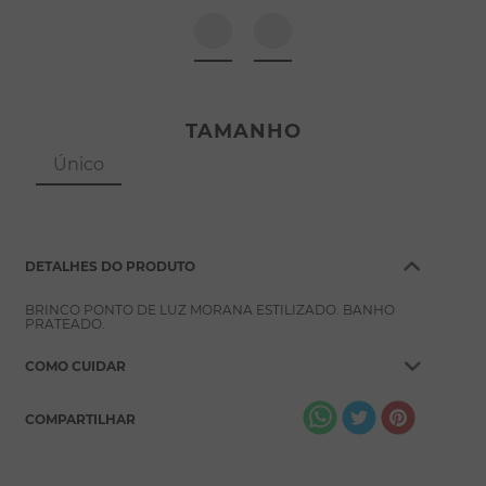
8
º
pérola
9
º
escapulário
10
º
conjuntos
TAMANHO
Único
DETALHES DO PRODUTO
BRINCO PONTO DE LUZ MORANA ESTILIZADO. BANHO
PRATEADO.
COMO CUIDAR
COMPARTILHAR