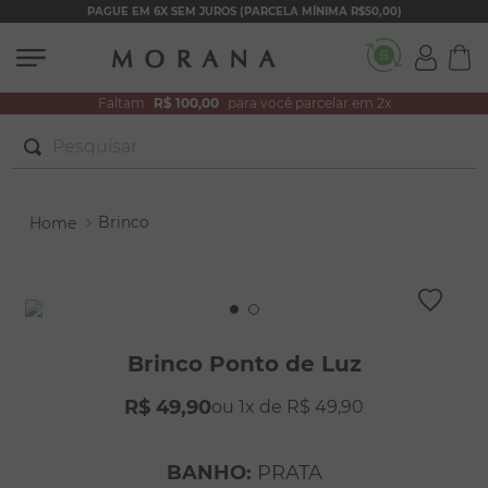
PAGUE EM 6X SEM JUROS (PARCELA MÍNIMA R$50,00)
Faltam
R$ 100,00
para você parcelar em 2x
Pesquisar
TERMOS MAIS BUSCADOS
Brinco
1
º
brincos
2
º
colar duplo
3
º
pulseiras
4
º
colar coração
Brinco Ponto de Luz
5
º
filhos
R$
49
,
90
1
R$
49
,
90
6
º
argola
7
º
nossa senhora
BANHO
:
PRATA