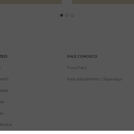
TEIS
FALE CONOSCO
a
Troca Fácil
ento
Para atendimento: Clique aqui
idade
ões
es
Morana