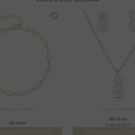
lar coração
lhos
gola
ossa senhora
rola
capulário
njuntos
Pulseira com pedra
Conjunto de pérol
R$
139
,
90
R$
49
,
90
2
R$
69
,
95
ONAR AO CARRINHO
ADICIONAR AO CA