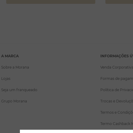
A MARCA
INFORMAÇÕES Ú
Sobre a Morana
Venda Corporativ
Lojas
Formas de pagam
Seja um franqueado
Política de Privac
Grupo Morana
Trocas e Devoluç
Termos e Condiçõ
Termo Cashback 