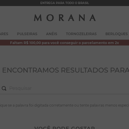
ENTREGA PARA TODO O BRASIL
TERMOS MAIS BUSCADOS
ARES
PULSEIRAS
ANÉIS
TORNOZELEIRAS
BERLOQUES
1
º
brincos
Faltam R$ 100,00 para você conseguir o parcelamento em 2x
2
º
colar duplo
3
º
pulseiras
4
º
colar coração
O ENCONTRAMOS RESULTADOS PARA
5
º
filhos
6
º
argola
7
º
nossa senhora
S MAIS BUSCADOS
fique se a palavra foi digitada corretamente ou tente palavras menos especí
8
º
pérola
incos
9
º
escapulário
lar duplo
VOCÊ PODE GOSTAR
10
º
conjuntos
lseiras