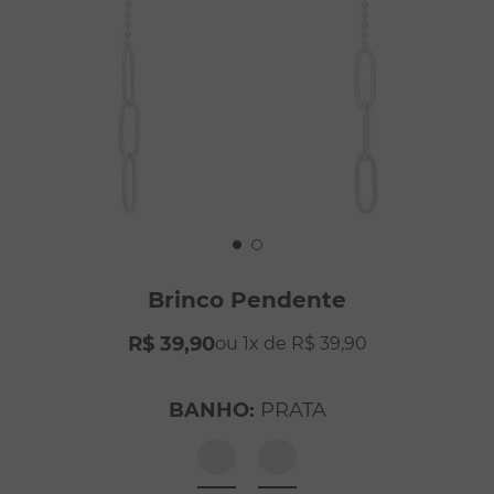
8
º
pérola
9
º
escapulário
10
º
colar
Brinco Pendente
R$
39
,
90
1
R$
39
,
90
BANHO
:
PRATA