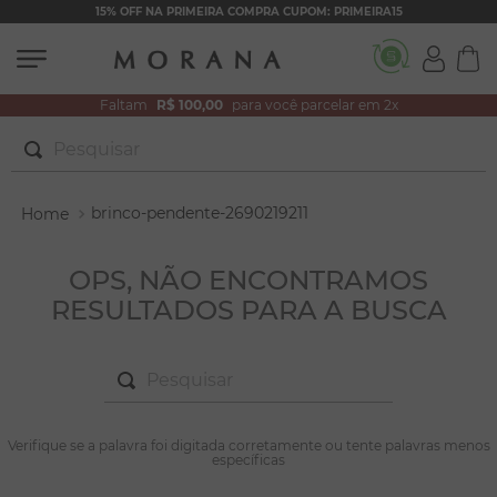
15% OFF NA PRIMEIRA COMPRA CUPOM: PRIMEIRA15
Faltam
R$ 100,00
para você parcelar em 2x
Pesquisar
TERMOS MAIS BUSCADOS
brinco-pendente-2690219211
1
º
brincos
2
º
colar duplo
OPS, NÃO ENCONTRAMOS
RESULTADOS PARA A BUSCA
3
º
pulseiras
4
º
colar coração
Pesquisar
5
º
filhos
6
º
argola
TERMOS MAIS BUSCADOS
Verifique se a palavra foi digitada corretamente ou tente palavras menos
1
º
brincos
específicas
7
º
nossa senhora