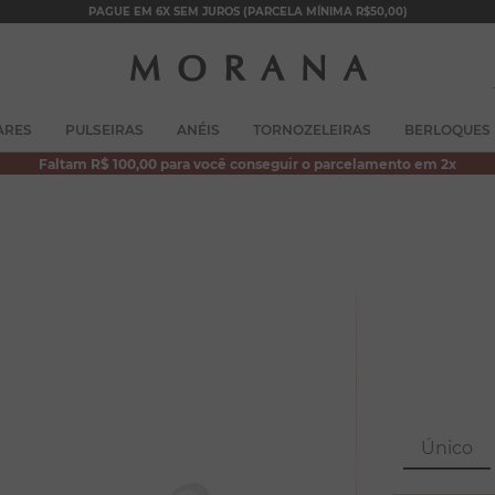
PAGUE EM 6X SEM JUROS (PARCELA MÍNIMA R$50,00)
TERMOS MAIS BUSCADOS
ARES
PULSEIRAS
ANÉIS
TORNOZELEIRAS
BERLOQUES
1
º
brincos
Faltam R$ 100,00 para você conseguir o parcelamento em 2x
2
º
colar duplo
3
º
filhos
4
º
pulseiras
5
º
colar coração
6
º
pérola
7
º
nossa senhora
8
º
escapulário
Único
9
º
conjuntos
10
º
coração