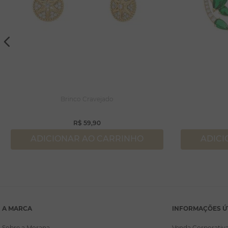
Brinco Cravejado
R$
59
,
90
ADICIONAR AO CARRINHO
ADICI
A MARCA
INFORMAÇÕES Ú
Sobre a Morana
Venda Corporativ