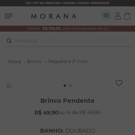
15% OFF NA PRIMEIRA COMPRA CUPOM: PRIMEIRA15
Faltam
R$ 100,00
para você parcelar em 2x
Pesquisar
TERMOS MAIS BUSCADOS
Brinco
Pequeno e 2º Furo
1
º
brincos
2
º
colar duplo
3
º
filhos
4
º
pulseiras
Brinco Pendente
5
º
colar coração
R$
49
,
90
1
R$
49
,
90
6
º
pérola
7
º
nossa senhora
BANHO
:
DOURADO