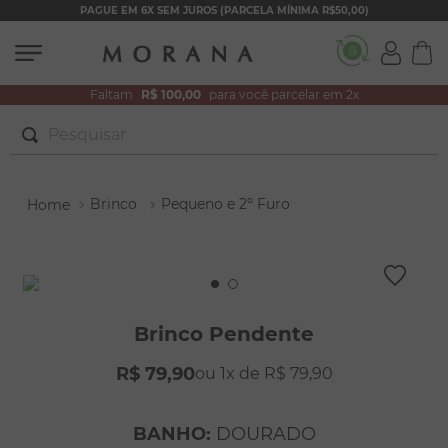
PAGUE EM 6X SEM JUROS (PARCELA MÍNIMA R$50,00)
Faltam
R$ 100,00
para você parcelar em 2x
Pesquisar
TERMOS MAIS BUSCADOS
Brinco
Pequeno e 2º Furo
1
º
brincos
2
º
colar duplo
3
º
filhos
4
º
pulseiras
Brinco Pendente
5
º
colar coração
R$
79
,
90
1
R$
79
,
90
6
º
pérola
7
º
nossa senhora
BANHO
:
DOURADO