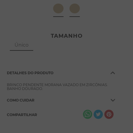
8
º
escapulário
9
º
conjuntos
10
º
coração
TAMANHO
Único
DETALHES DO PRODUTO
BRINCO PENDENTE MORANA VAZADO EM ZIRCÔNIAS.
BANHO DOURADO.
COMO CUIDAR
COMPARTILHAR