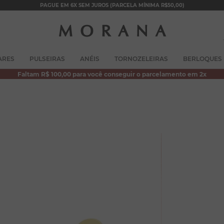
PAGUE EM 6X SEM JUROS (PARCELA MÍNIMA R$50,00)
TERMOS MAIS BUSCADOS
ARES
PULSEIRAS
ANÉIS
TORNOZELEIRAS
BERLOQUES
1
º
brincos
Faltam R$ 100,00 para você conseguir o parcelamento em 2x
2
º
colar duplo
3
º
filhos
4
º
pulseiras
5
º
colar coração
6
º
pérola
7
º
nossa senhora
8
º
escapulário
9
º
conjuntos
10
º
coração