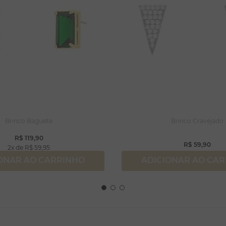
Brinco Baguete
Brinco Cravejado
R$
119
,
90
R$
59
,
90
2
R$
59
,
95
ONAR AO CARRINHO
ADICIONAR AO CA