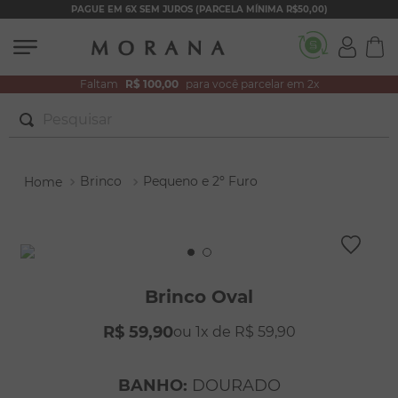
PAGUE EM 6X SEM JUROS (PARCELA MÍNIMA R$50,00)
Faltam
R$ 100,00
para você parcelar em 2x
Pesquisar
TERMOS MAIS BUSCADOS
Brinco
Pequeno e 2º Furo
1
º
brincos
2
º
colar duplo
3
º
pulseiras
4
º
colar coração
Brinco Oval
5
º
filhos
R$
59
,
90
1
R$
59
,
90
6
º
nossa senhora
7
º
argola
BANHO
:
DOURADO