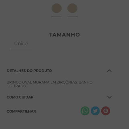
8
º
pérola
9
º
escapulário
10
º
colar
TAMANHO
Único
DETALHES DO PRODUTO
BRINCO OVAL MORANA EM ZIRCÔNIAS. BANHO
DOURADO.
COMO CUIDAR
COMPARTILHAR