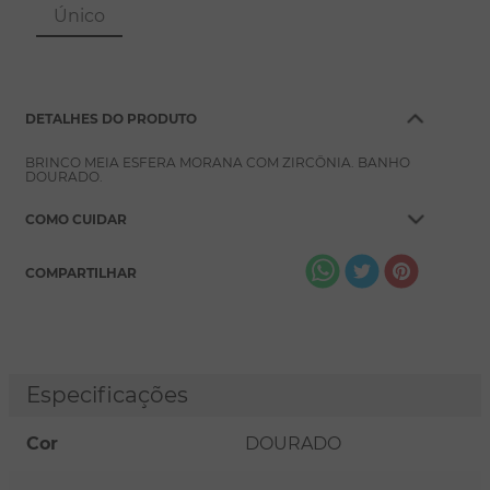
8
º
pérola
Único
9
º
escapulário
10
º
colar
DETALHES DO PRODUTO
BRINCO MEIA ESFERA MORANA COM ZIRCÔNIA. BANHO
DOURADO.
COMO CUIDAR
COMPARTILHAR
Especificações
Cor
DOURADO