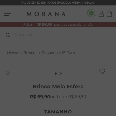
PAGUE EM 6X SEM JUROS (PARCELA MÍNIMA R$50,00)
Faltam
R$ 100,00
para você parcelar em 2x
Pesquisar
TERMOS MAIS BUSCADOS
Brinco
Pequeno e 2º Furo
1
º
brincos
2
º
colar duplo
3
º
pulseiras
4
º
colar coração
Brinco Meia Esfera
5
º
filhos
R$
69
,
90
1
R$
69
,
90
6
º
nossa senhora
7
º
argola
TAMANHO