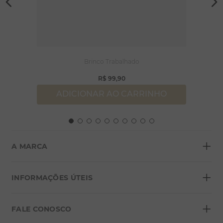
Brinco Trabalhado
R$
99
,
90
ADICIONAR AO CARRINHO
+
A MARCA
+
Sobre a Morana
INFORMAÇÕES ÚTEIS
Lojas
+
Blog
FALE CONOSCO
Seja um franqueado
Formas de pagamento