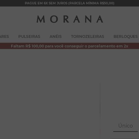
PAGUE EM 6X SEM JUROS (PARCELA MÍNIMA R$50,00)
TERMOS MAIS BUSCADOS
ARES
PULSEIRAS
ANÉIS
TORNOZELEIRAS
BERLOQUES
1
º
brincos
Faltam R$ 100,00 para você conseguir o parcelamento em 2x
2
º
colar duplo
3
º
filhos
4
º
pulseiras
5
º
colar coração
6
º
pérola
7
º
nossa senhora
8
º
escapulário
Único
9
º
conjuntos
10
º
coração