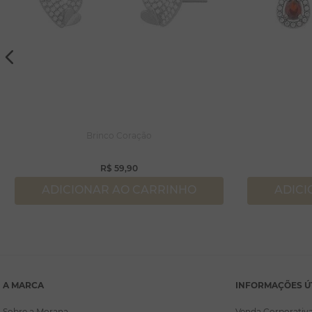
Brinco Coração
R$
59
,
90
ADICIONAR AO CARRINHO
ADICI
A MARCA
INFORMAÇÕES Ú
Sobre a Morana
Venda Corporativ