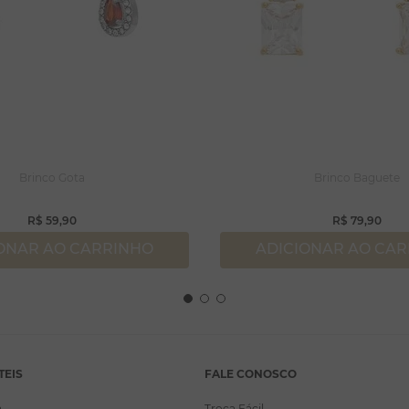
Brinco Gota
Brinco Baguete
R$
59
,
90
R$
79
,
90
ONAR AO CARRINHO
ADICIONAR AO CA
TEIS
FALE CONOSCO
a
Troca Fácil