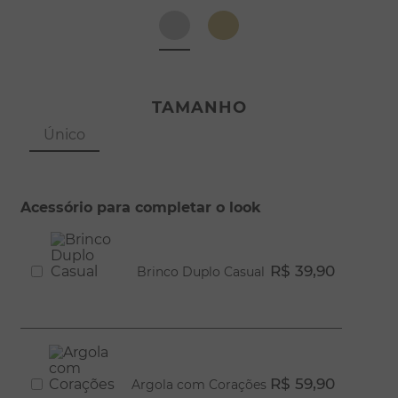
8
º
escapulário
9
º
conjuntos
10
º
coração
TAMANHO
Único
Acessório para completar o look
R$ 39,90
Brinco Duplo Casual
R$ 59,90
Argola com Corações