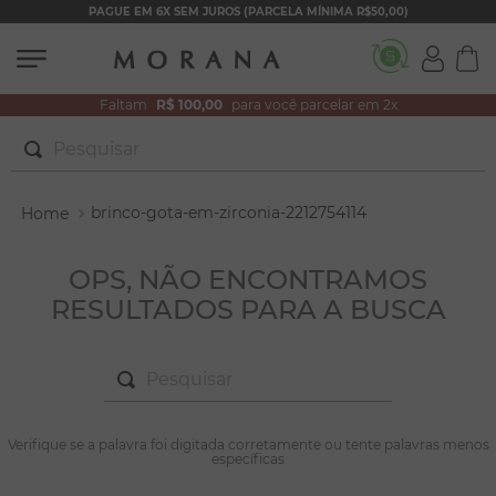
PAGUE EM 6X SEM JUROS (PARCELA MÍNIMA R$50,00)
Faltam
R$ 100,00
para você parcelar em 2x
Pesquisar
TERMOS MAIS BUSCADOS
brinco-gota-em-zirconia-2212754114
1
º
brincos
2
º
colar duplo
OPS, NÃO ENCONTRAMOS
RESULTADOS PARA A BUSCA
3
º
pulseiras
4
º
colar coração
Pesquisar
5
º
filhos
6
º
argola
TERMOS MAIS BUSCADOS
Verifique se a palavra foi digitada corretamente ou tente palavras menos
1
º
brincos
específicas
7
º
nossa senhora