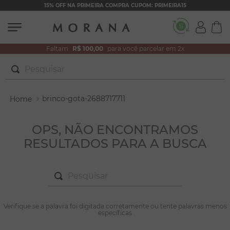
15% OFF NA PRIMEIRA COMPRA CUPOM: PRIMEIRA15
Faltam
R$ 100,00
para você parcelar em 2x
Pesquisar
TERMOS MAIS BUSCADOS
brinco-gota-2688717711
1
º
brincos
2
º
colar duplo
OPS, NÃO ENCONTRAMOS
RESULTADOS PARA A BUSCA
3
º
pulseiras
4
º
colar coração
Pesquisar
5
º
filhos
6
º
nossa senhora
TERMOS MAIS BUSCADOS
Verifique se a palavra foi digitada corretamente ou tente palavras menos
1
º
brincos
específicas
7
º
argola