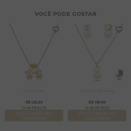
2
º
colar duplo
8
º
pérola
3
º
pulseiras
9
º
escapulário
VOCÊ PODE GOSTAR
4
º
colar coração
10
º
colar
5
º
filhos
6
º
nossa senhora
7
º
argola
8
º
pérola
9
º
escapulário
10
º
colar
Colar Filhos
Conjunto de pérola
R$
129
,
90
R$
139
,
90
2
R$
64
,
95
2
R$
69
,
95
ADICIONAR AO
ADICIONAR AO
CARRINHO
CARRINHO