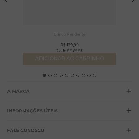
Brinco Pendente
R$
139
,
90
2
R$
69
,
95
ADICIONAR AO CARRINHO
+
A MARCA
+
Sobre a Morana
INFORMAÇÕES ÚTEIS
Lojas
+
Blog
FALE CONOSCO
Seja um franqueado
Formas de pagamento