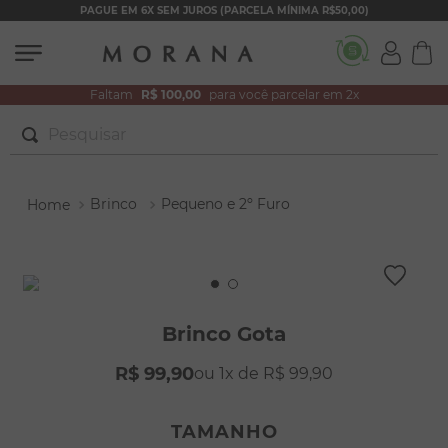
PAGUE EM 6X SEM JUROS (PARCELA MÍNIMA R$50,00)
Faltam
R$ 100,00
para você parcelar em 2x
Pesquisar
TERMOS MAIS BUSCADOS
Brinco
Pequeno e 2º Furo
1
º
brincos
2
º
colar duplo
3
º
pulseiras
4
º
colar coração
Brinco Gota
5
º
filhos
R$
99
,
90
1
R$
99
,
90
6
º
argola
7
º
nossa senhora
TAMANHO