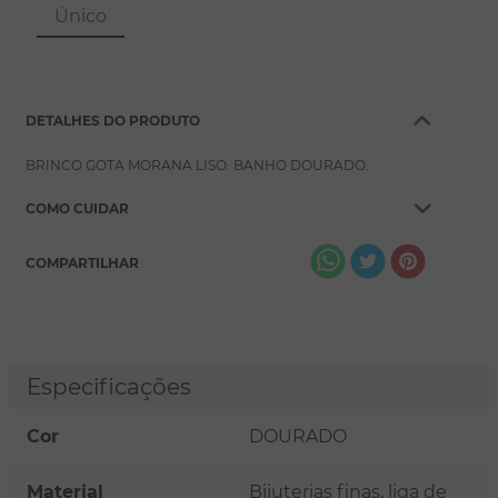
8
º
pérola
Único
9
º
escapulário
10
º
conjuntos
DETALHES DO PRODUTO
BRINCO GOTA MORANA LISO. BANHO DOURADO.
COMO CUIDAR
COMPARTILHAR
Especificações
Cor
DOURADO
Material
Bijuterias finas, liga de