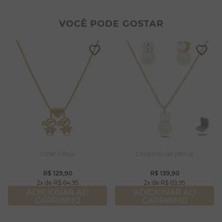
2
º
colar duplo
8
º
pérola
3
º
pulseiras
9
º
escapulário
VOCÊ PODE GOSTAR
4
º
colar coração
10
º
colar
5
º
filhos
6
º
nossa senhora
7
º
argola
8
º
pérola
9
º
escapulário
10
º
colar
Colar Filhos
Conjunto de pérola
R$
129
,
90
R$
139
,
90
2
R$
64
,
95
2
R$
69
,
95
ADICIONAR AO
ADICIONAR AO
CARRINHO
CARRINHO