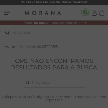
15% OFF NA PRIMEIRA COMPRA CUPOM: PRIMEIRA15
Faltam
R$ 100,00
para você parcelar em 2x
Pesquisar
TERMOS MAIS BUSCADOS
brinco-gota-2217778861
1
º
brincos
2
º
colar duplo
OPS, NÃO ENCONTRAMOS
RESULTADOS PARA A BUSCA
3
º
pulseiras
4
º
colar coração
Pesquisar
5
º
filhos
6
º
nossa senhora
TERMOS MAIS BUSCADOS
Verifique se a palavra foi digitada corretamente ou tente palavras menos
1
º
brincos
específicas
7
º
argola