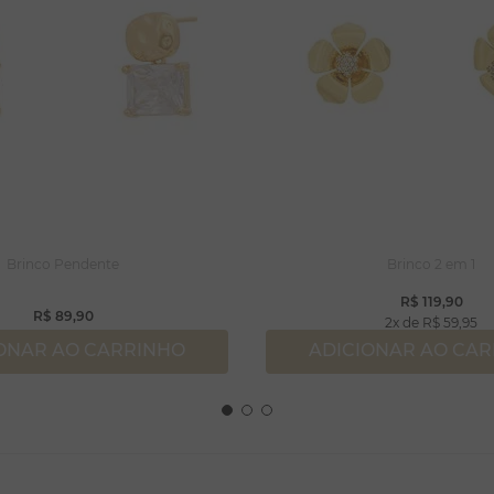
Brinco Pendente
Brinco 2 em 1
R$
119
,
90
R$
89
,
90
2
R$
59
,
95
ONAR AO CARRINHO
ADICIONAR AO CA