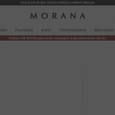
PAGUE EM 6X SEM JUROS (PARCELA MÍNIMA R$50,00)
TERMOS MAIS BUSCADOS
ARES
PULSEIRAS
ANÉIS
TORNOZELEIRAS
BERLOQUES
1
º
brincos
Faltam R$ 100,00 para você conseguir o parcelamento em 2x
2
º
colar duplo
3
º
pulseiras
4
º
colar coração
5
º
filhos
6
º
nossa senhora
7
º
pérola
8
º
conjuntos
9
º
escapulário
10
º
colar