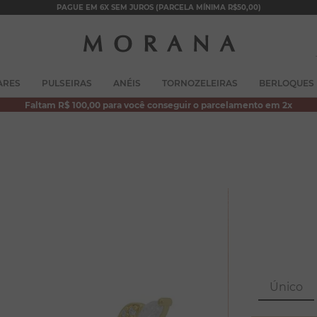
PAGUE EM 6X SEM JUROS (PARCELA MÍNIMA R$50,00)
TERMOS MAIS BUSCADOS
ARES
PULSEIRAS
ANÉIS
TORNOZELEIRAS
BERLOQUES
1
º
brincos
Faltam R$ 100,00 para você conseguir o parcelamento em 2x
2
º
colar duplo
3
º
pulseiras
4
º
colar coração
5
º
filhos
6
º
argola
7
º
nossa senhora
8
º
pérola
Único
9
º
escapulário
10
º
conjuntos