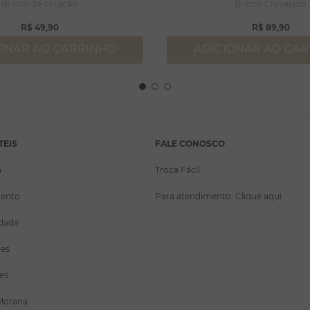
Brinco de coração
Brinco Cravejado
R$
49
,
90
R$
89
,
90
ONAR AO CARRINHO
ADICIONAR AO CA
TEIS
FALE CONOSCO
a
Troca Fácil
ento
Para atendimento: Clique aqui
idade
ões
es
Morana