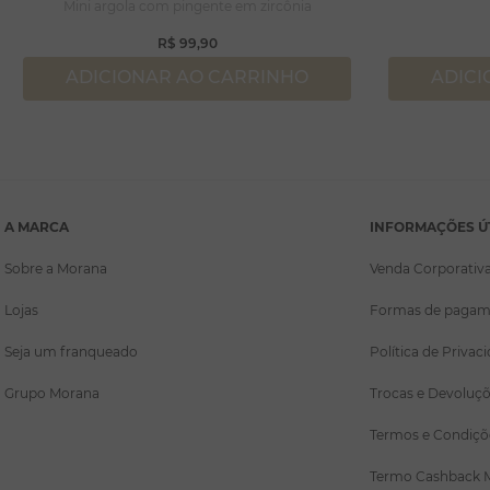
Mini argola com pingente em zircônia
R$
99
,
90
ADICIONAR AO CARRINHO
ADICI
A MARCA
INFORMAÇÕES Ú
Sobre a Morana
Venda Corporativ
Lojas
Formas de pagam
Seja um franqueado
Política de Privac
Grupo Morana
Trocas e Devoluç
Termos e Condiçõ
Termo Cashback 