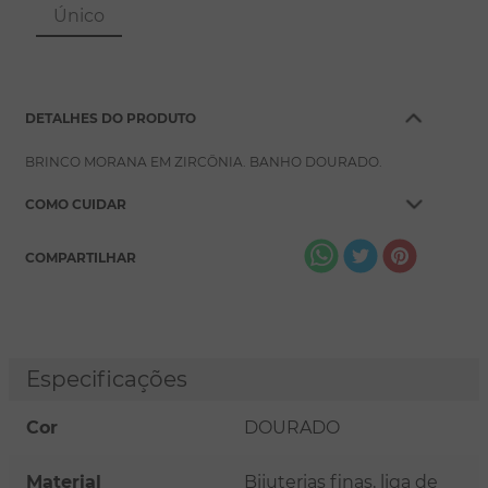
8
º
pérola
Único
9
º
escapulário
10
º
conjuntos
DETALHES DO PRODUTO
BRINCO MORANA EM ZIRCÔNIA. BANHO DOURADO.
COMO CUIDAR
COMPARTILHAR
Especificações
Cor
DOURADO
Material
Bijuterias finas, liga de