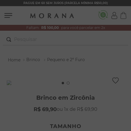
PAGUE EM 6X SEM JUROS (PARCELA MÍNIMA R$50,00)
Faltam
R$ 100,00
para você parcelar em 2x
Pesquisar
TERMOS MAIS BUSCADOS
Brinco
Pequeno e 2º Furo
1
º
brincos
2
º
colar duplo
3
º
pulseiras
4
º
colar coração
Brinco em Zircônia
5
º
filhos
R$
69
,
90
1
R$
69
,
90
6
º
argola
7
º
nossa senhora
TAMANHO