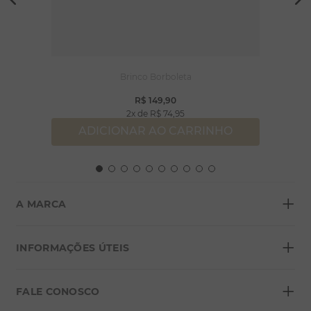
Brinco Borboleta
R$
149
,
90
2
R$
74
,
95
ADICIONAR AO CARRINHO
+
A MARCA
+
Sobre a Morana
INFORMAÇÕES ÚTEIS
Lojas
+
Blog
FALE CONOSCO
Seja um franqueado
Formas de pagamento