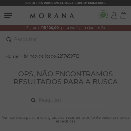
15% OFF NA PRIMEIRA COMPRA CUPOM: PRIMEIRA15
Faltam
R$ 100,00
para você parcelar em 2x
Pesquisar
TERMOS MAIS BUSCADOS
brinco-delicado-2217459712
1
º
brincos
2
º
colar duplo
OPS, NÃO ENCONTRAMOS
RESULTADOS PARA A BUSCA
3
º
filhos
4
º
pulseiras
Pesquisar
5
º
colar coração
6
º
pérola
TERMOS MAIS BUSCADOS
Verifique se a palavra foi digitada corretamente ou tente palavras menos
1
º
brincos
específicas
7
º
nossa senhora