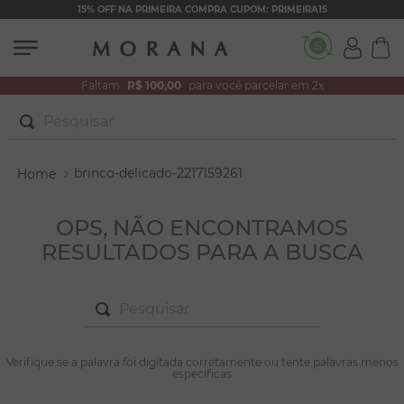
15% OFF NA PRIMEIRA COMPRA CUPOM: PRIMEIRA15
Faltam
R$ 100,00
para você parcelar em 2x
Pesquisar
TERMOS MAIS BUSCADOS
brinco-delicado-2217159261
1
º
brincos
2
º
colar duplo
OPS, NÃO ENCONTRAMOS
RESULTADOS PARA A BUSCA
3
º
pulseiras
4
º
colar coração
Pesquisar
5
º
filhos
6
º
nossa senhora
TERMOS MAIS BUSCADOS
Verifique se a palavra foi digitada corretamente ou tente palavras menos
1
º
brincos
específicas
7
º
pérola