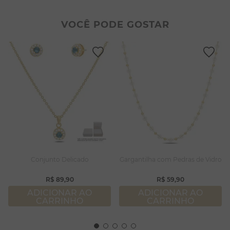
2
º
colar duplo
8
º
conjuntos
3
º
pulseiras
9
º
escapulário
VOCÊ PODE GOSTAR
4
º
colar coração
10
º
colar
5
º
filhos
6
º
nossa senhora
7
º
pérola
8
º
conjuntos
9
º
escapulário
10
º
colar
Conjunto Delicado
Gargantilha com Pedras de Vidro
R$
89
,
90
R$
59
,
90
ADICIONAR AO
ADICIONAR AO
CARRINHO
CARRINHO