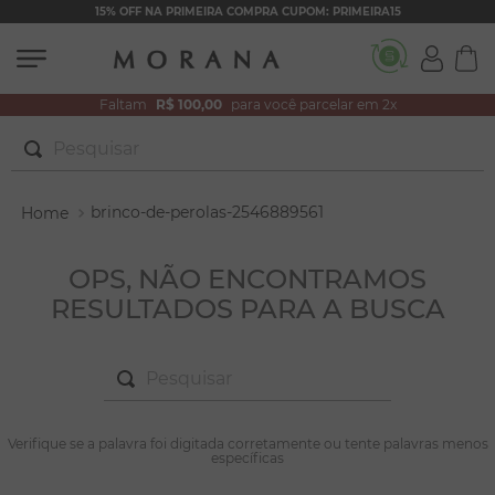
15% OFF NA PRIMEIRA COMPRA CUPOM: PRIMEIRA15
Faltam
R$ 100,00
para você parcelar em 2x
Pesquisar
TERMOS MAIS BUSCADOS
brinco-de-perolas-2546889561
1
º
brincos
2
º
colar duplo
OPS, NÃO ENCONTRAMOS
RESULTADOS PARA A BUSCA
3
º
pulseiras
4
º
colar coração
Pesquisar
5
º
filhos
6
º
nossa senhora
TERMOS MAIS BUSCADOS
Verifique se a palavra foi digitada corretamente ou tente palavras menos
1
º
brincos
específicas
7
º
argola