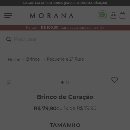
PAGUE EM 6X SEM JUROS (PARCELA MÍNIMA R$50,00)
Faltam
R$ 100,00
para você parcelar em 2x
Pesquisar
TERMOS MAIS BUSCADOS
Brinco
Pequeno e 2º Furo
1
º
brincos
2
º
colar duplo
3
º
pulseiras
4
º
colar coração
Brinco de Coração
5
º
filhos
R$
79
,
90
1
R$
79
,
90
6
º
nossa senhora
7
º
argola
TAMANHO