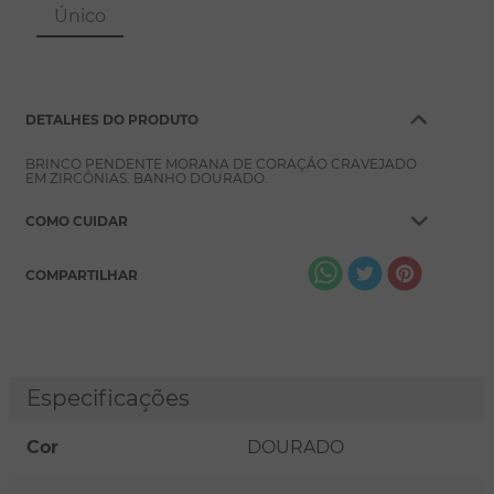
8
º
pérola
Único
9
º
escapulário
10
º
colar
DETALHES DO PRODUTO
BRINCO PENDENTE MORANA DE CORAÇÃO CRAVEJADO
EM ZIRCÔNIAS. BANHO DOURADO.
COMO CUIDAR
COMPARTILHAR
Especificações
Cor
DOURADO