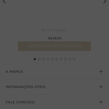
Brinco Cravejado
R$
69
,
90
ADICIONAR AO CARRINHO
+
A MARCA
+
Sobre a Morana
INFORMAÇÕES ÚTEIS
Lojas
+
Blog
FALE CONOSCO
Seja um franqueado
Formas de pagamento