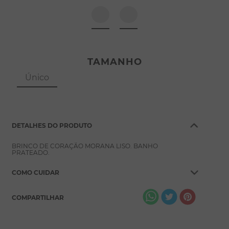
8
º
escapulário
9
º
conjuntos
10
º
coração
TAMANHO
Único
DETALHES DO PRODUTO
BRINCO DE CORAÇÃO MORANA LISO. BANHO
PRATEADO.
COMO CUIDAR
COMPARTILHAR