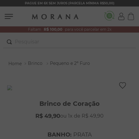
PAGUE EM 6X SEM JUROS (PARCELA MÍNIMA R$50,00)
Faltam
R$ 100,00
para você parcelar em 2x
Pesquisar
TERMOS MAIS BUSCADOS
Brinco
Pequeno e 2º Furo
1
º
brincos
2
º
colar duplo
3
º
filhos
4
º
pulseiras
Brinco de Coração
5
º
colar coração
R$
49
,
90
1
R$
49
,
90
6
º
pérola
7
º
nossa senhora
BANHO
:
PRATA