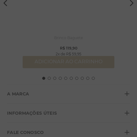
Brinco Baguete
R$
119
,
90
2
R$
59
,
95
ADICIONAR AO CARRINHO
+
A MARCA
+
Sobre a Morana
INFORMAÇÕES ÚTEIS
Lojas
+
Blog
FALE CONOSCO
Seja um franqueado