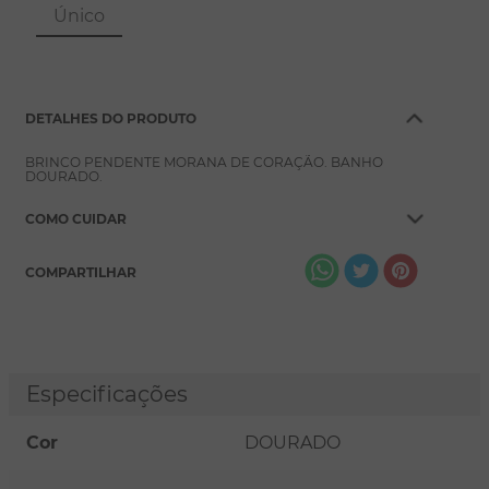
8
º
escapulário
Único
9
º
conjuntos
10
º
coração
DETALHES DO PRODUTO
BRINCO PENDENTE MORANA DE CORAÇÃO. BANHO
DOURADO.
COMO CUIDAR
COMPARTILHAR
Especificações
Cor
DOURADO