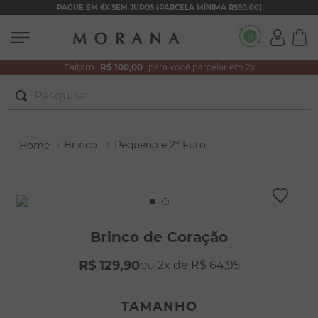
PAGUE EM 6X SEM JUROS (PARCELA MÍNIMA R$50,00)
Faltam
R$ 100,00
para você parcelar em 2x
Pesquisar
TERMOS MAIS BUSCADOS
Brinco
Pequeno e 2º Furo
1
º
brincos
2
º
colar duplo
3
º
filhos
4
º
pulseiras
Brinco de Coração
5
º
colar coração
R$
129
,
90
2
R$
64
,
95
6
º
pérola
7
º
nossa senhora
TAMANHO