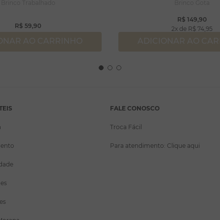
Brinco Trabalhado
Brinco Gota
R$
149
,
90
R$
59
,
90
2
R$
74
,
95
ONAR AO CARRINHO
ADICIONAR AO CA
TEIS
FALE CONOSCO
a
Troca Fácil
ento
Para atendimento: Clique aqui
idade
ões
es