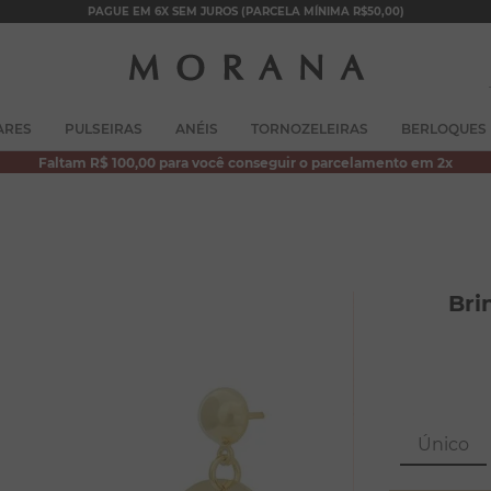
PAGUE EM 6X SEM JUROS (PARCELA MÍNIMA R$50,00)
TERMOS MAIS BUSCADOS
ARES
PULSEIRAS
ANÉIS
TORNOZELEIRAS
BERLOQUES
1
º
brincos
Faltam R$ 100,00 para você conseguir o parcelamento em 2x
2
º
colar duplo
3
º
pulseiras
4
º
colar coração
5
º
filhos
Bri
6
º
argola
7
º
nossa senhora
8
º
pérola
Único
9
º
escapulário
10
º
conjuntos