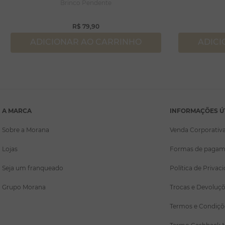
Brinco Pendente
R$
79
,
90
ADICIONAR AO CARRINHO
ADICI
A MARCA
INFORMAÇÕES Ú
Sobre a Morana
Venda Corporativ
Lojas
Formas de pagam
Seja um franqueado
Política de Privac
Grupo Morana
Trocas e Devoluç
Termos e Condiçõ