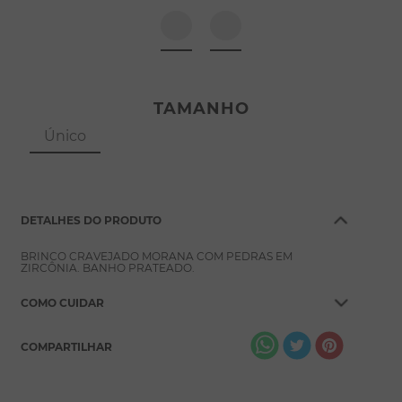
8
º
pérola
9
º
escapulário
10
º
colar
TAMANHO
Único
DETALHES DO PRODUTO
BRINCO CRAVEJADO MORANA COM PEDRAS EM
ZIRCÔNIA. BANHO PRATEADO.
COMO CUIDAR
COMPARTILHAR