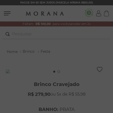
PAGUE EM 6X SEM JUROS (PARCELA MÍNIMA R$50,00)
Faltam
R$ 100,00
para você parcelar em 2x
Pesquisar
TERMOS MAIS BUSCADOS
Brinco
Festa
1
º
brincos
2
º
colar duplo
3
º
pulseiras
4
º
colar coração
Brinco Cravejado
5
º
filhos
R$
279
,
90
5
R$
55
,
98
6
º
nossa senhora
7
º
argola
BANHO
:
PRATA