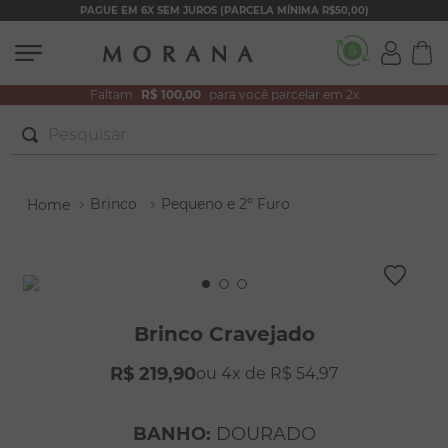
PAGUE EM 6X SEM JUROS (PARCELA MÍNIMA R$50,00)
Faltam
R$ 100,00
para você parcelar em 2x
Pesquisar
TERMOS MAIS BUSCADOS
Brinco
Pequeno e 2º Furo
1
º
brincos
2
º
colar duplo
3
º
pulseiras
4
º
colar coração
Brinco Cravejado
5
º
filhos
R$
219
,
90
4
R$
54
,
97
6
º
argola
7
º
nossa senhora
BANHO
:
DOURADO