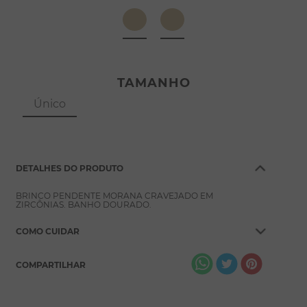
8
º
pérola
9
º
escapulário
10
º
conjuntos
TAMANHO
Único
DETALHES DO PRODUTO
BRINCO PENDENTE MORANA CRAVEJADO EM
ZIRCÔNIAS. BANHO DOURADO.
COMO CUIDAR
COMPARTILHAR