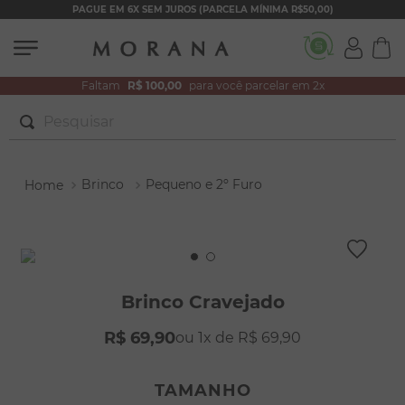
PAGUE EM 6X SEM JUROS (PARCELA MÍNIMA R$50,00)
Faltam
R$ 100,00
para você parcelar em 2x
Pesquisar
TERMOS MAIS BUSCADOS
Brinco
Pequeno e 2º Furo
1
º
brincos
2
º
colar duplo
3
º
filhos
4
º
pulseiras
Brinco Cravejado
5
º
colar coração
R$
69
,
90
1
R$
69
,
90
6
º
pérola
7
º
nossa senhora
TAMANHO