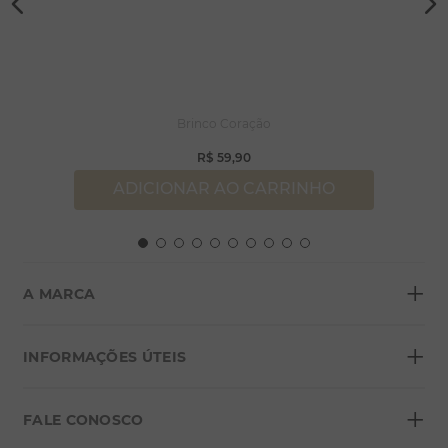
Brinco Coração
R$
59
,
90
ADICIONAR AO CARRINHO
+
A MARCA
+
Sobre a Morana
INFORMAÇÕES ÚTEIS
Lojas
+
Blog
FALE CONOSCO
Seja um franqueado
Formas de pagamento