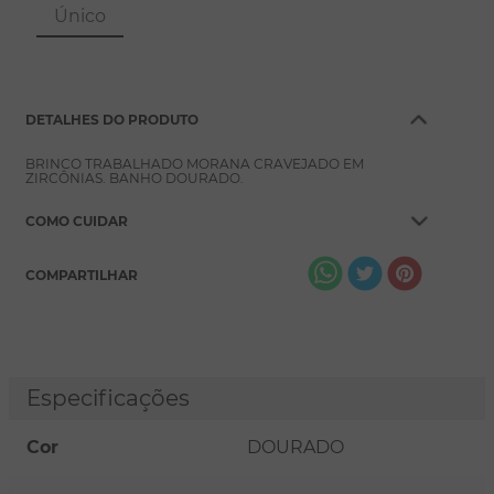
8
º
escapulário
Único
9
º
conjuntos
10
º
coração
DETALHES DO PRODUTO
BRINCO TRABALHADO MORANA CRAVEJADO EM
ZIRCÔNIAS. BANHO DOURADO.
COMO CUIDAR
COMPARTILHAR
Especificações
Cor
DOURADO