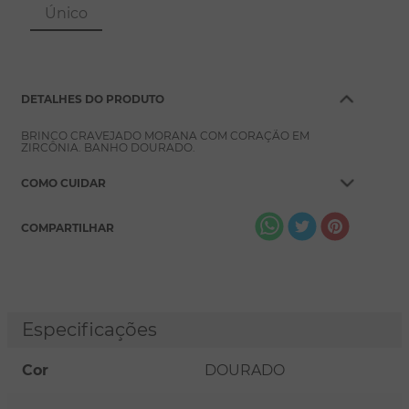
8
º
escapulário
Único
9
º
conjuntos
10
º
coração
DETALHES DO PRODUTO
BRINCO CRAVEJADO MORANA COM CORAÇÃO EM
ZIRCÔNIA. BANHO DOURADO.
COMO CUIDAR
COMPARTILHAR
Especificações
Cor
DOURADO