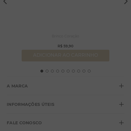
Brinco Coração
R$
59
,
90
ADICIONAR AO CARRINHO
+
A MARCA
+
Sobre a Morana
INFORMAÇÕES ÚTEIS
Lojas
+
Blog
FALE CONOSCO
Seja um franqueado
Formas de pagamento