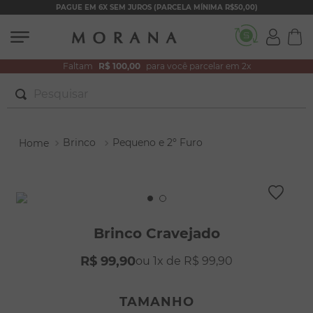
PAGUE EM 6X SEM JUROS (PARCELA MÍNIMA R$50,00)
Faltam
R$ 100,00
para você parcelar em 2x
Pesquisar
TERMOS MAIS BUSCADOS
Brinco
Pequeno e 2º Furo
1
º
brincos
2
º
colar duplo
3
º
filhos
4
º
pulseiras
Brinco Cravejado
5
º
colar coração
R$
99
,
90
1
R$
99
,
90
6
º
pérola
7
º
nossa senhora
TAMANHO