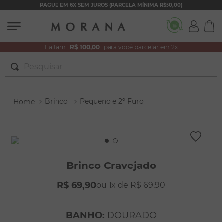
PAGUE EM 6X SEM JUROS (PARCELA MÍNIMA R$50,00)
Faltam
R$ 100,00
para você parcelar em 2x
Pesquisar
TERMOS MAIS BUSCADOS
Brinco
Pequeno e 2º Furo
1
º
brincos
2
º
colar duplo
3
º
pulseiras
4
º
colar coração
Brinco Cravejado
5
º
filhos
R$
69
,
90
1
R$
69
,
90
6
º
nossa senhora
7
º
pérola
BANHO
:
DOURADO