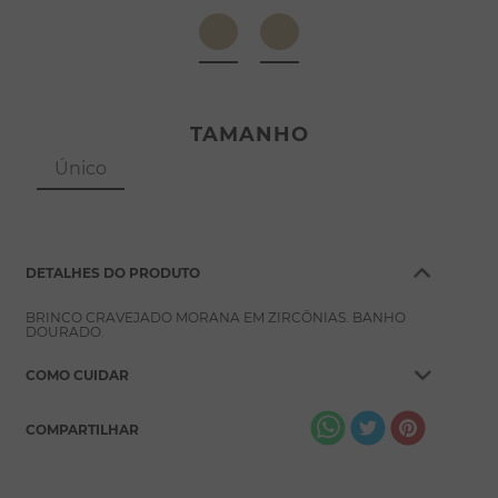
8
º
conjuntos
9
º
escapulário
10
º
colar
TAMANHO
Único
DETALHES DO PRODUTO
BRINCO CRAVEJADO MORANA EM ZIRCÔNIAS. BANHO
DOURADO.
COMO CUIDAR
COMPARTILHAR