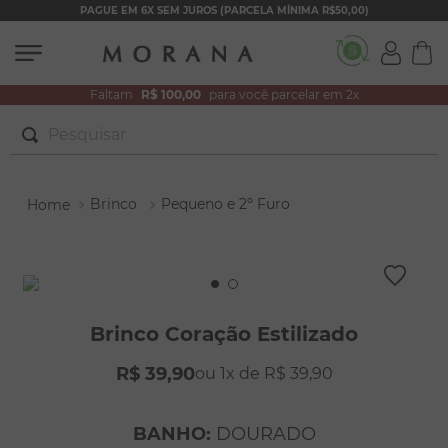
PAGUE EM 6X SEM JUROS (PARCELA MÍNIMA R$50,00)
Faltam
R$ 100,00
para você parcelar em 2x
Pesquisar
TERMOS MAIS BUSCADOS
Brinco
Pequeno e 2º Furo
1
º
brincos
2
º
colar duplo
3
º
filhos
4
º
pulseiras
Brinco Coração Estilizado
5
º
colar coração
R$
39
,
90
1
R$
39
,
90
6
º
pérola
7
º
nossa senhora
BANHO
:
DOURADO