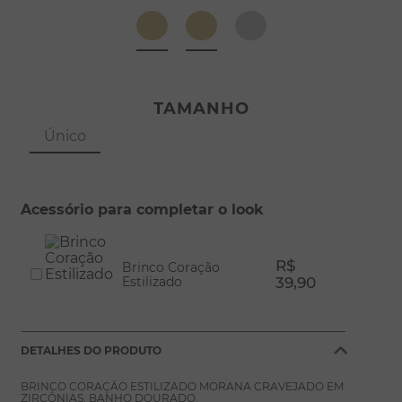
8
º
escapulário
9
º
conjuntos
10
º
coração
TAMANHO
Único
Acessório para completar o look
R$
Brinco Coração
Estilizado
39,90
DETALHES DO PRODUTO
BRINCO CORAÇÃO ESTILIZADO MORANA CRAVEJADO EM
ZIRCÔNIAS. BANHO DOURADO.