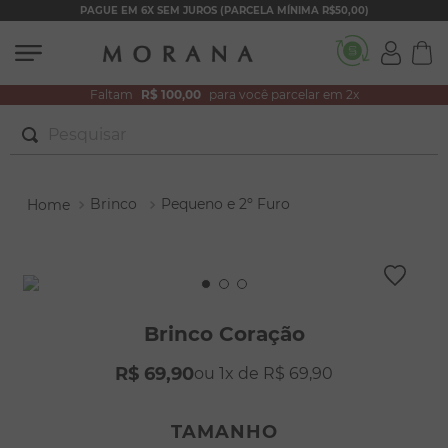
PAGUE EM 6X SEM JUROS (PARCELA MÍNIMA R$50,00)
Faltam
R$ 100,00
para você parcelar em 2x
Pesquisar
TERMOS MAIS BUSCADOS
Brinco
Pequeno e 2º Furo
1
º
brincos
2
º
pulseiras
3
º
colar duplo
4
º
colar coração
Brinco Coração
5
º
filhos
R$
69
,
90
1
R$
69
,
90
6
º
nossa senhora
7
º
argola
TAMANHO