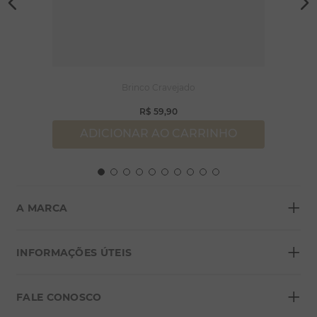
Brinco Cravejado
R$
59
,
90
ADICIONAR AO CARRINHO
+
A MARCA
+
Sobre a Morana
INFORMAÇÕES ÚTEIS
Lojas
+
Blog
FALE CONOSCO
Seja um franqueado
Formas de pagamento