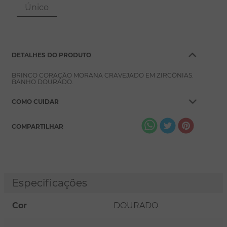
8
º
pérola
Único
9
º
escapulário
10
º
colar
DETALHES DO PRODUTO
BRINCO CORAÇÃO MORANA CRAVEJADO EM ZIRCÔNIAS.
BANHO DOURADO.
COMO CUIDAR
COMPARTILHAR
Especificações
Cor
DOURADO