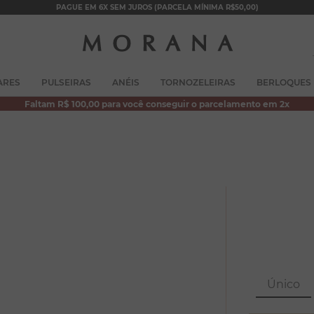
PAGUE EM 6X SEM JUROS (PARCELA MÍNIMA R$50,00)
TERMOS MAIS BUSCADOS
ARES
PULSEIRAS
ANÉIS
TORNOZELEIRAS
BERLOQUES
1
º
brincos
Faltam R$ 100,00 para você conseguir o parcelamento em 2x
2
º
colar duplo
3
º
pulseiras
4
º
colar coração
5
º
filhos
6
º
argola
7
º
nossa senhora
8
º
pérola
Único
9
º
escapulário
10
º
conjuntos