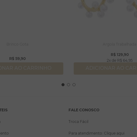
Brinco Gota
Argola Trabalhada
R$
129
,
90
R$
59
,
90
2
R$
64
,
95
ONAR AO CARRINHO
ADICIONAR AO CA
TEIS
FALE CONOSCO
a
Troca Fácil
ento
Para atendimento: Clique aqui