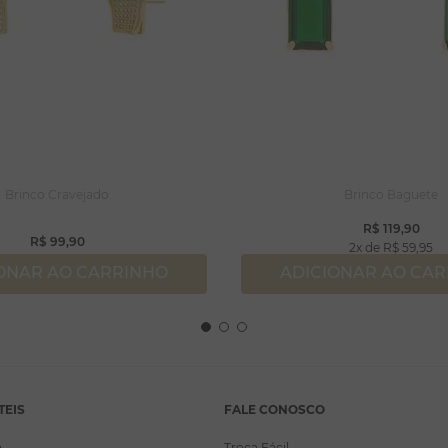
Brinco Cravejado
Brinco Baguete
R$
119
,
90
R$
99
,
90
2
R$
59
,
95
ONAR AO CARRINHO
ADICIONAR AO CA
TEIS
FALE CONOSCO
a
Troca Fácil