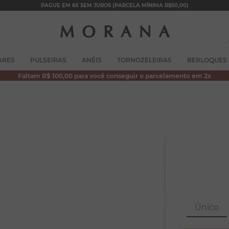
PAGUE EM 6X SEM JUROS (PARCELA MÍNIMA R$50,00)
TERMOS MAIS BUSCADOS
ARES
PULSEIRAS
ANÉIS
TORNOZELEIRAS
BERLOQUES
1
º
brincos
Faltam R$ 100,00 para você conseguir o parcelamento em 2x
2
º
colar duplo
3
º
filhos
4
º
pulseiras
5
º
colar coração
6
º
pérola
7
º
nossa senhora
8
º
escapulário
Único
9
º
conjuntos
10
º
coração