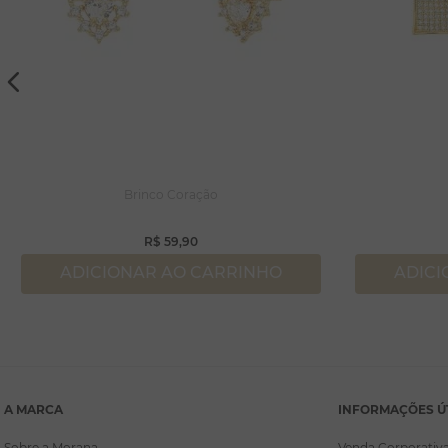
Brinco Coração
R$
59
,
90
ADICIONAR AO CARRINHO
ADICI
A MARCA
INFORMAÇÕES Ú
Sobre a Morana
Venda Corporativ