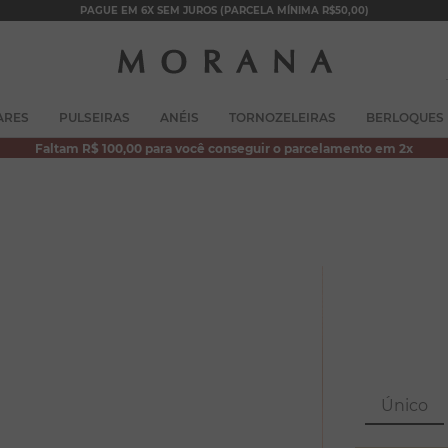
PAGUE EM 6X SEM JUROS (PARCELA MÍNIMA R$50,00)
TERMOS MAIS BUSCADOS
ARES
PULSEIRAS
ANÉIS
TORNOZELEIRAS
BERLOQUES
1
º
brincos
Faltam R$ 100,00 para você conseguir o parcelamento em 2x
2
º
colar duplo
3
º
filhos
4
º
pulseiras
5
º
colar coração
6
º
pérola
7
º
nossa senhora
8
º
escapulário
Único
9
º
conjuntos
10
º
coração