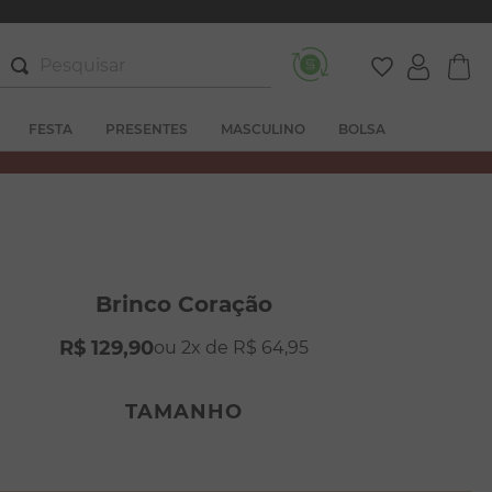
Pesquisar
FESTA
PRESENTES
MASCULINO
BOLSA
Brinco Coração
R$
129
,
90
2
R$
64
,
95
TAMANHO