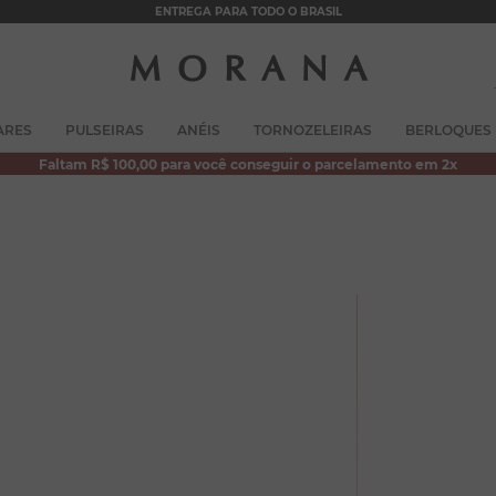
ENTREGA PARA TODO O BRASIL
TERMOS MAIS BUSCADOS
ARES
PULSEIRAS
ANÉIS
TORNOZELEIRAS
BERLOQUES
1
º
brincos
Faltam R$ 100,00 para você conseguir o parcelamento em 2x
2
º
pulseiras
3
º
colar duplo
4
º
colar coração
5
º
filhos
6
º
nossa senhora
7
º
argola
8
º
pérola
9
º
escapulário
10
º
colar