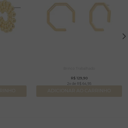
Brinco Trabalhado
R$
129
,
90
2
R$
64
,
95
RRINHO
ADICIONAR AO CARRINHO