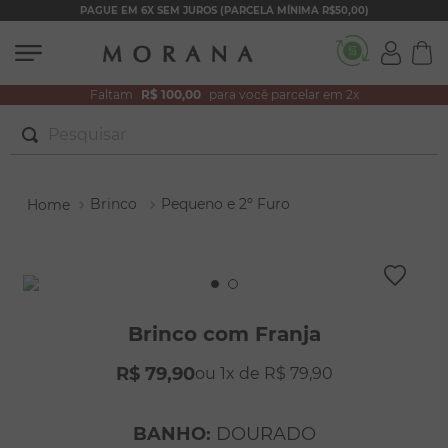
PAGUE EM 6X SEM JUROS (PARCELA MÍNIMA R$50,00)
Faltam
R$ 100,00
para você parcelar em 2x
Pesquisar
TERMOS MAIS BUSCADOS
Brinco
Pequeno e 2º Furo
1
º
brincos
2
º
colar duplo
3
º
filhos
4
º
pulseiras
Brinco com Franja
5
º
colar coração
R$
79
,
90
1
R$
79
,
90
6
º
pérola
7
º
nossa senhora
BANHO
:
DOURADO