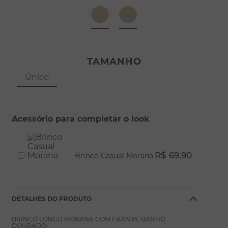
8
º
escapulário
9
º
conjuntos
10
º
coração
TAMANHO
Único
Acessório para completar o look
R$ 69,90
Brinco Casual Morana
DETALHES DO PRODUTO
BRINCO LONGO MORANA COM FRANJA. BANHO
DOURADO.