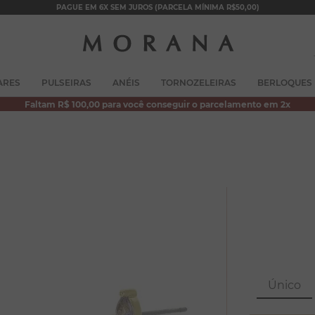
PAGUE EM 6X SEM JUROS (PARCELA MÍNIMA R$50,00)
TERMOS MAIS BUSCADOS
ARES
PULSEIRAS
ANÉIS
TORNOZELEIRAS
BERLOQUES
1
º
brincos
Faltam R$ 100,00 para você conseguir o parcelamento em 2x
2
º
colar duplo
3
º
pulseiras
4
º
colar coração
5
º
filhos
6
º
argola
7
º
nossa senhora
8
º
pérola
Único
9
º
escapulário
10
º
conjuntos