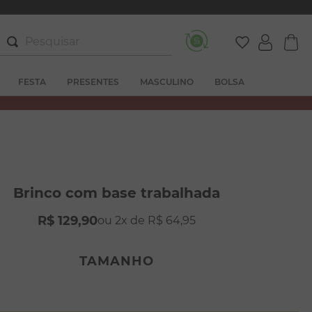
Pesquisar
FESTA
PRESENTES
MASCULINO
BOLSA
Brinco com base trabalhada
R$
129
,
90
2
R$
64
,
95
TAMANHO