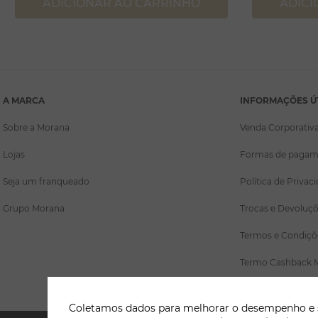
ADICIONAR AO CARRINHO
ADICI
A MARCA
INFORMAÇÕES Ú
Sobre a Morana
Venda Corporativ
Lojas
Formas de pagam
Seja um franqueado
Política de Privac
Grupo Morana
Trocas e Devoluç
Termos e Condiçõ
Termo Cashback 
Coletamos dados para melhorar o desempenho e se