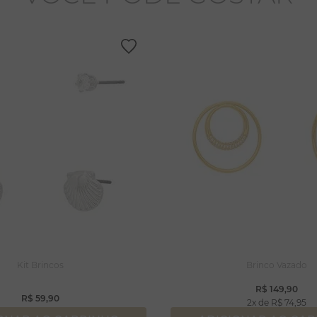
Kit Brincos
Brinco Vazado
R$
149
,
90
R$
59
,
90
2
R$
74
,
95