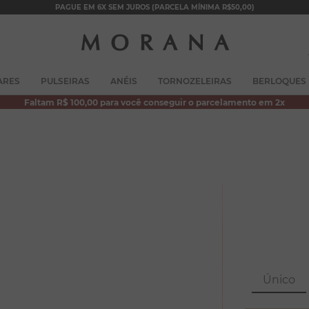
PAGUE EM 6X SEM JUROS (PARCELA MÍNIMA R$50,00)
TERMOS MAIS BUSCADOS
ARES
PULSEIRAS
ANÉIS
TORNOZELEIRAS
BERLOQUES
1
º
brincos
Faltam R$ 100,00 para você conseguir o parcelamento em 2x
2
º
colar duplo
3
º
pulseiras
4
º
colar coração
5
º
filhos
6
º
argola
7
º
nossa senhora
8
º
pérola
Único
9
º
escapulário
10
º
conjuntos