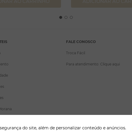
ONAR AO CARRINHO
ADICIONAR AO CA
TEIS
FALE CONOSCO
a
Troca Fácil
ento
Para atendimento: Clique aqui
idade
ões
es
Morana
gurança do site, além de personalizar conteúdo e anúncios.