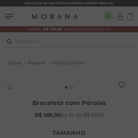
PAGUE EM 6X SEM JUROS (PARCELA MÍNIMA R$50,00)
Faltam
R$ 100,00
para você parcelar em 2x
Pesquisar
TERMOS MAIS BUSCADOS
Pulseira
Fecho Comum
1
º
brincos
2
º
colar duplo
3
º
pulseiras
4
º
colar coração
Bracelete com Pérolas
5
º
filhos
R$
169
,
90
3
R$
56
,
63
6
º
argola
7
º
nossa senhora
TAMANHO