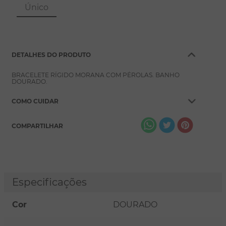
8
º
pérola
Único
9
º
escapulário
10
º
conjuntos
DETALHES DO PRODUTO
BRACELETE RÍGIDO MORANA COM PÉROLAS. BANHO
DOURADO.
COMO CUIDAR
COMPARTILHAR
Especificações
Cor
DOURADO