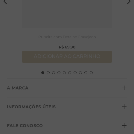
Pulseira com Detalhe Cravejado
R$
69
,
90
ADICIONAR AO CARRINHO
+
A MARCA
+
Sobre a Morana
INFORMAÇÕES ÚTEIS
Lojas
+
Blog
FALE CONOSCO
Seja um franqueado
Formas de pagamento