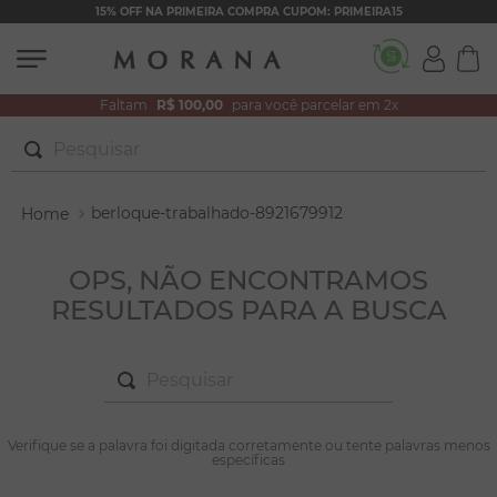
15% OFF NA PRIMEIRA COMPRA CUPOM: PRIMEIRA15
Faltam
R$ 100,00
para você parcelar em 2x
Pesquisar
TERMOS MAIS BUSCADOS
berloque-trabalhado-8921679912
1
º
brincos
2
º
colar duplo
OPS, NÃO ENCONTRAMOS
RESULTADOS PARA A BUSCA
3
º
pulseiras
4
º
colar coração
Pesquisar
5
º
filhos
6
º
argola
TERMOS MAIS BUSCADOS
Verifique se a palavra foi digitada corretamente ou tente palavras menos
1
º
brincos
específicas
7
º
nossa senhora