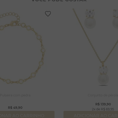
lar coração
lhos
gola
ossa senhora
rola
capulário
njuntos
Pulseira com pedra
Conjunto de pérol
R$
139
,
90
R$
49
,
90
2
R$
69
,
95
ONAR AO CARRINHO
ADICIONAR AO CA