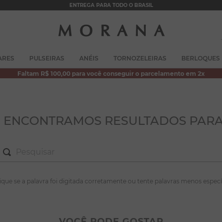
ENTREGA PARA TODO O BRASIL
TERMOS MAIS BUSCADOS
ARES
PULSEIRAS
ANÉIS
TORNOZELEIRAS
BERLOQUES
1
º
brincos
Faltam R$ 100,00 para você conseguir o parcelamento em 2x
2
º
colar duplo
3
º
pulseiras
4
º
colar coração
O ENCONTRAMOS RESULTADOS PARA
5
º
filhos
6
º
argola
7
º
nossa senhora
S MAIS BUSCADOS
fique se a palavra foi digitada corretamente ou tente palavras menos especí
8
º
pérola
incos
9
º
escapulário
lar duplo
VOCÊ PODE GOSTAR
10
º
conjuntos
lseiras