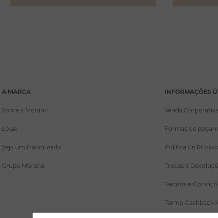
A MARCA
INFORMAÇÕES Ú
Sobre a Morana
Venda Corporativ
Lojas
Formas de pagam
Seja um franqueado
Política de Privac
Grupo Morana
Trocas e Devoluç
Termos e Condiçõ
Termo Cashback 