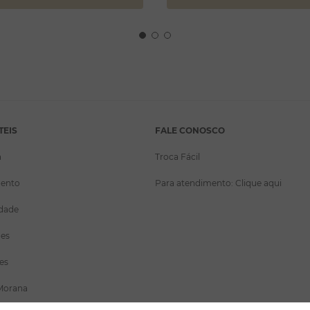
TEIS
FALE CONOSCO
a
Troca Fácil
ento
Para atendimento: Clique aqui
idade
ões
es
Morana