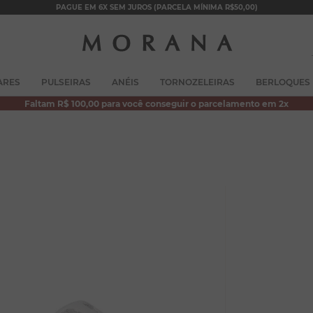
PAGUE EM 6X SEM JUROS (PARCELA MÍNIMA R$50,00)
TERMOS MAIS BUSCADOS
ARES
PULSEIRAS
ANÉIS
TORNOZELEIRAS
BERLOQUES
1
º
brincos
Faltam R$ 100,00 para você conseguir o parcelamento em 2x
2
º
colar duplo
3
º
pulseiras
4
º
colar coração
5
º
filhos
6
º
argola
7
º
nossa senhora
8
º
pérola
9
º
escapulário
10
º
conjuntos