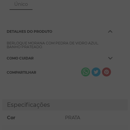
8
º
pérola
Único
9
º
escapulário
10
º
colar
DETALHES DO PRODUTO
BERLOQUE MORANA COM PEDRA DE VIDRO AZUL.
BANHO PRATEADO.
COMO CUIDAR
COMPARTILHAR
Especificações
Cor
PRATA