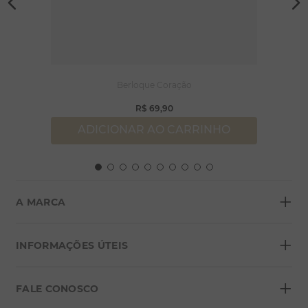
Berloque Coração
R$
69
,
90
ADICIONAR AO CARRINHO
+
A MARCA
+
Sobre a Morana
INFORMAÇÕES ÚTEIS
Lojas
+
Blog
FALE CONOSCO
Seja um franqueado
Formas de pagamento