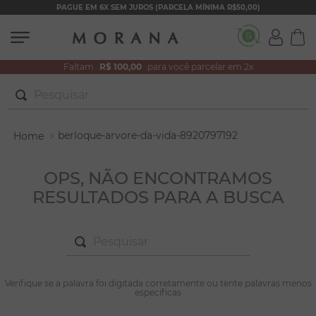
PAGUE EM 6X SEM JUROS (PARCELA MÍNIMA R$50,00)
Faltam
R$ 100,00
para você parcelar em 2x
Pesquisar
TERMOS MAIS BUSCADOS
berloque-arvore-da-vida-8920797192
1
º
brincos
2
º
colar duplo
OPS, NÃO ENCONTRAMOS
RESULTADOS PARA A BUSCA
3
º
pulseiras
4
º
colar coração
Pesquisar
5
º
filhos
6
º
argola
TERMOS MAIS BUSCADOS
Verifique se a palavra foi digitada corretamente ou tente palavras menos
1
º
brincos
específicas
7
º
nossa senhora