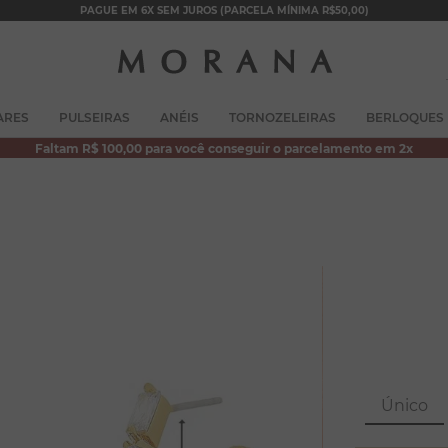
PAGUE EM 6X SEM JUROS (PARCELA MÍNIMA R$50,00)
TERMOS MAIS BUSCADOS
ARES
PULSEIRAS
ANÉIS
TORNOZELEIRAS
BERLOQUES
1
º
brincos
Faltam R$ 100,00 para você conseguir o parcelamento em 2x
2
º
colar duplo
3
º
pulseiras
4
º
colar coração
5
º
filhos
6
º
argola
7
º
nossa senhora
8
º
pérola
Único
9
º
escapulário
10
º
conjuntos