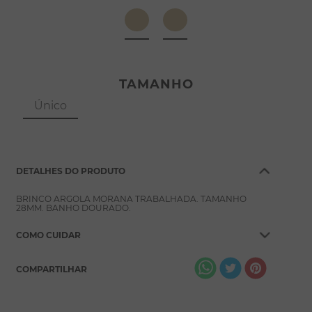
8
º
escapulário
9
º
conjuntos
10
º
coração
TAMANHO
Único
DETALHES DO PRODUTO
BRINCO ARGOLA MORANA TRABALHADA. TAMANHO
28MM. BANHO DOURADO.
COMO CUIDAR
COMPARTILHAR