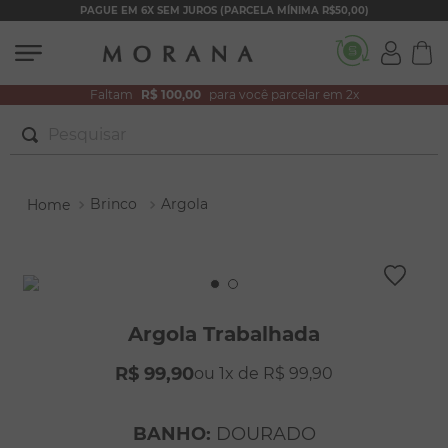
PAGUE EM 6X SEM JUROS (PARCELA MÍNIMA R$50,00)
Faltam
R$ 100,00
para você parcelar em 2x
Pesquisar
TERMOS MAIS BUSCADOS
Brinco
Argola
1
º
brincos
2
º
colar duplo
3
º
filhos
4
º
pulseiras
Argola Trabalhada
5
º
colar coração
R$
99
,
90
1
R$
99
,
90
6
º
pérola
7
º
nossa senhora
BANHO
:
DOURADO