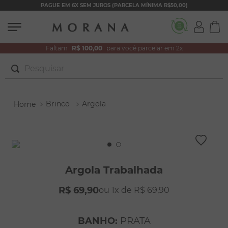
PAGUE EM 6X SEM JUROS (PARCELA MÍNIMA R$50,00)
Faltam
R$ 100,00
para você parcelar em 2x
Pesquisar
TERMOS MAIS BUSCADOS
Brinco
Argola
1
º
brincos
2
º
colar duplo
3
º
filhos
4
º
pulseiras
Argola Trabalhada
5
º
colar coração
R$
69
,
90
1
R$
69
,
90
6
º
pérola
7
º
nossa senhora
BANHO
:
PRATA