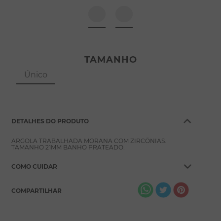
8
º
escapulário
9
º
conjuntos
10
º
coração
TAMANHO
Único
DETALHES DO PRODUTO
ARGOLA TRABALHADA MORANA COM ZIRCÔNIAS.
TAMANHO 21MM BANHO PRATEADO.
COMO CUIDAR
COMPARTILHAR