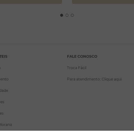
TEIS
FALE CONOSCO
a
Troca Fácil
ento
Para atendimento: Clique aqui
idade
ões
es
Morana