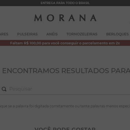
ENTREGA PARA TODO O BRASIL
TERMOS MAIS BUSCADOS
ARES
PULSEIRAS
ANÉIS
TORNOZELEIRAS
BERLOQUES
1
º
brincos
Faltam R$ 100,00 para você conseguir o parcelamento em 2x
2
º
colar duplo
3
º
pulseiras
4
º
colar coração
O ENCONTRAMOS RESULTADOS PARA
5
º
filhos
6
º
argola
7
º
nossa senhora
S MAIS BUSCADOS
fique se a palavra foi digitada corretamente ou tente palavras menos especí
8
º
pérola
incos
9
º
escapulário
lar duplo
VOCÊ PODE GOSTAR
10
º
conjuntos
lseiras