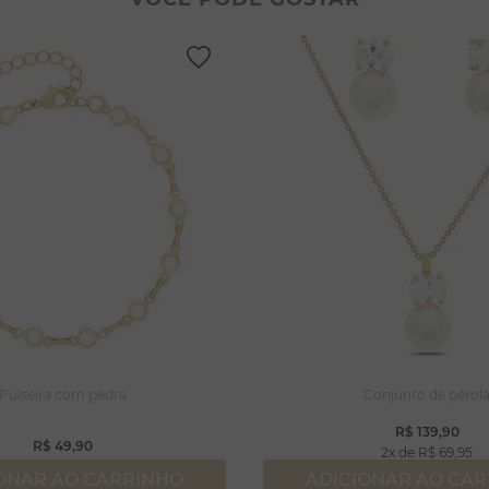
lar coração
lhos
gola
ossa senhora
rola
capulário
njuntos
Pulseira com pedra
Conjunto de pérol
R$
139
,
90
R$
49
,
90
2
R$
69
,
95
ONAR AO CARRINHO
ADICIONAR AO CA