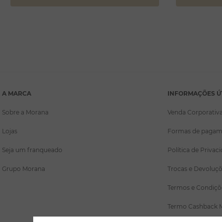
A MARCA
INFORMAÇÕES Ú
Sobre a Morana
Venda Corporativ
Lojas
Formas de pagam
Seja um franqueado
Política de Privac
Grupo Morana
Trocas e Devoluç
Termos e Condiçõ
Termo Cashback 